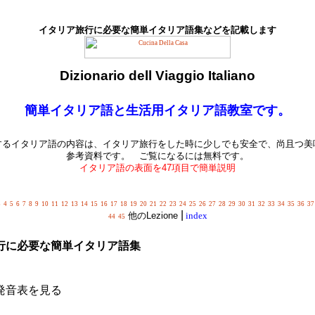
イタリア旅行に必要な簡単イタリア語集などを記載します
Dizionario dell Viaggio Italiano
簡単イタリア語と生活用イタリア語教室です。
するイタリア語の内容は、イタリア旅行をした時に少しでも安全で、尚且つ美
参考資料です。 ご覧になるには無料です。
イタリア語の表面を47項目で簡単説明
3
4
5
6
7
8
9
10
11
12
13
14
15
16
17
18
19
20
21
22
23
24
25
26
27
28
29
30
31
32
33
34
35
36
37
|
他のLezione
index
44
45
行に必要な簡単イタリア語集
発音表を見る