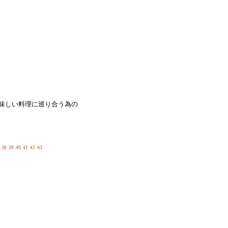
味しい料理に巡り合う為の
38
39
40
41
42
43