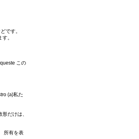
。などです。
ます。
queste この
ro (a)私た
数形だけは、
。 所有を表