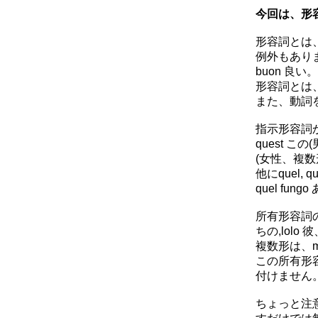
今回は、形
形容詞とは
例外もあり
buon 良い
形容詞とは
また、動詞
指示形容詞
quest この
(女性、複数
他にquel, q
quel fu
所有形容詞の単数
ちの,lol
複数形は、miei(
この所有形
付けません
ちょっと注意