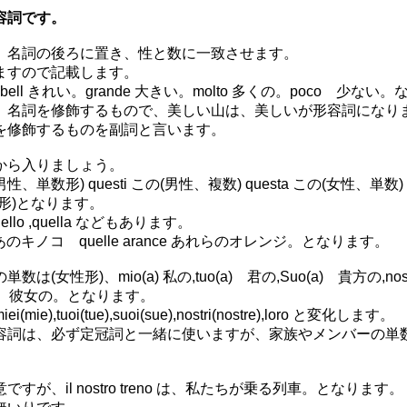
容詞です。
、名詞の後ろに置き、性と数に一致させます。
ますので記載します。
。bell きれい。grande 大きい。molto 多くの。poco 少ない
、名詞を修飾するもので、美しい山は、美しいが形容詞になり
を修飾するものを副詞と言います。
から入りましょう。
(男性、単数形) questi この(男性、複数) questa この(女性、単数) 
形)となります。
uello ,quella などもあります。
ngo あのキノコ quelle arance あれらのオレンジ。となります。
は(女性形)、mio(a) 私の,tuo(a) 君の,Suo(a) 貴方の,nost
o 彼、彼女の。となります。
mie),tuoi(tue),suoi(sue),nostri(nostre),loro と変化します。
容詞は、必ず定冠詞と一緒に使いますが、家族やメンバーの単
。
ですが、il nostro treno は、私たちが乗る列車。となります