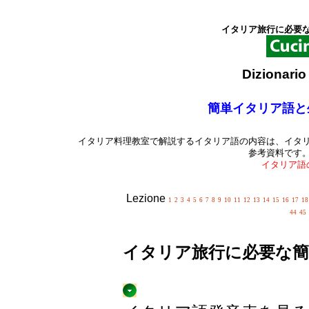
イタリア旅行に必要
Dizionario 
簡単イタリア語と
イタリア料理教室で解説するイタリア語の内容は、イタ
参考資料です
イタリア語
Lezione
1
2
3
4
5
6
7
8
9
10
11
12
13
14
15
16
17
18
44
45
イタリア旅行に必要な